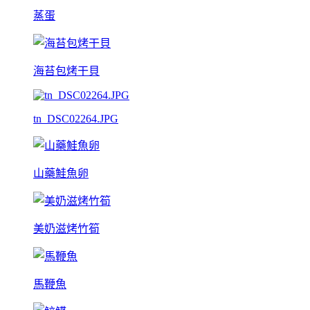
蒸蛋
海苔包烤干貝
tn_DSC02264.JPG
山藥鮭魚卵
美奶滋烤竹筍
馬鞭魚