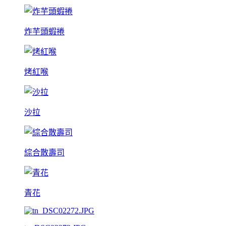
炸芋頭蝦捲
烤紅喉
沙拉
綜合散壽司
青花