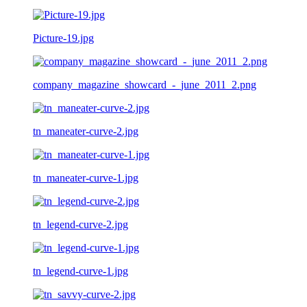
Picture-19.jpg
company_magazine_showcard_-_june_2011_2.png
tn_maneater-curve-2.jpg
tn_maneater-curve-1.jpg
tn_legend-curve-2.jpg
tn_legend-curve-1.jpg