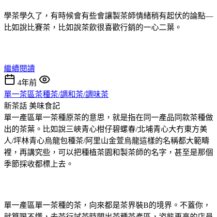
學茶學久了，有時候會有些會讓製茶師情緒稍有起伏的論點—
比如說比賽茶，比如說茶飲很喜歡行銷的一心二葉。
繼續閱讀
4年前
單一茶區茶種茶/調和茶/調味茶
新茶話
美味食記
單一產區單一茶種原茶的意思，就是指在同一產品同款茶種做
出的茶葉。比如說三峽青心柑仔碧螺春/北埔青心大冇東方美
人/坪林青心烏龍包種茶/阿里山金萱烏龍這樣的名稱都大範疇
裡，再講究些，可以把種植茶園和製茶師的名字，甚至是那個
季節採收都標上去。
單一產區單一茶種的茶，向來都是茶界裝B的境界。不蓋你，
就算喝不懂，去茶行試茶時問出茶種茶產區，姿態再高的店員